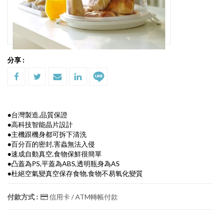
分享 :
●台灣製造,品質保證
●高科技智能晶片設計
●主機跟機身都可拆下清洗
●百分百的密封,害蟲無法入侵
●速成自動真空,食物保鮮很簡單
●凸蓋為PS,平蓋為ABS,透明瓶身為AS
●杜絕空氣變真空保存食物,食物不易氧化變質
付款方式 :
信用卡 / ATM轉帳付款