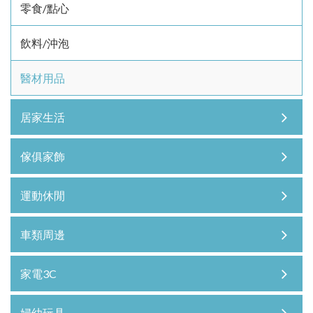
零食/點心
飲料/沖泡
醫材用品
居家生活
傢俱家飾
運動休閒
車類周邊
家電3C
婦幼玩具