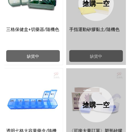
搶購一空
三格保健盒+切藥器/隨機色
手指運動矽膠黏土/隨機色
缺貨中
缺貨中
搶購一空
透明七格大容量藥盒/隨機
〈可接大量訂單〉塑形矽膠