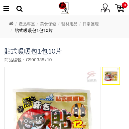
0
產品專區
美食保健
醫材用品
日常護理
貼式暖暖包1包10片
貼式暖暖包1包10片
商品編號：GS00338x10