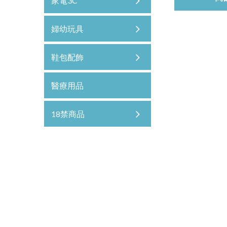
家電3C
婦幼玩具
鞋包配飾
醫療用品
18禁商品