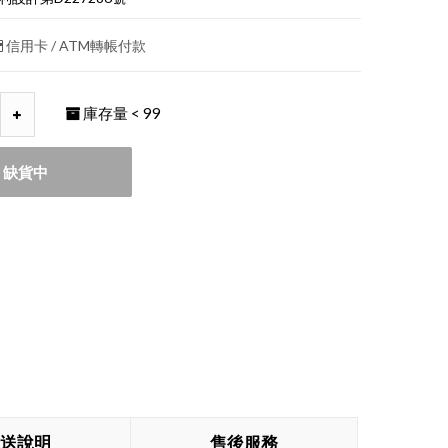
信用卡 / ATM轉帳付款
庫存量
< 99
缺貨中
送說明
售後服務