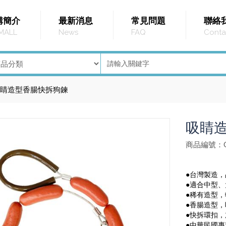
購簡介
最新消息
常見問題
聯絡
MALL
News
FAQ
Conta
睛造型香腸快拆狗鍊
吸睛
商品編號：G
●台灣製造
●適合中型、
●稀有造型
●香腸造型
●快拆環扣
●中華民國專利