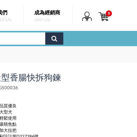
我們
成為經銷商
0
ct Us
Join Us
造型香腸快拆狗鍊
S00036
，品質優良
大型犬
，輕鬆使用
，吸睛焦點
，加大拉把
設計第D227286號