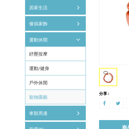
居家生活
傢俱家飾
運動休閒
紓壓按摩
運動/健身
戶外休閒
分享 :
寵物園藝
車類周邊
商