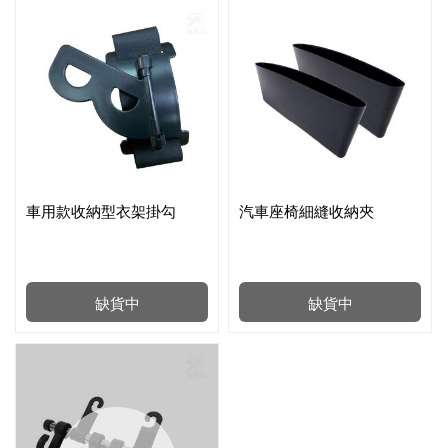
車用款收納型衣架掛勾
汽車座椅細縫收納夾
缺貨中
缺貨中