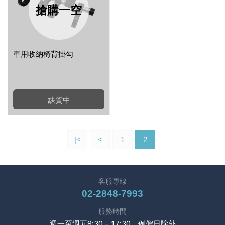
搶購一空
車用收納椅背掛勾
缺貨中
|<
<
1
2
客服專線
02-2848-7993
服務時間
週一至週五8:30－17:30，例假日除外