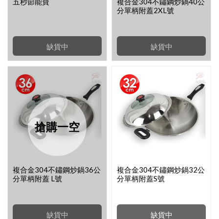
五秒節能寶
複合金304不鏽鋼炒鍋40公
分單柄附蓋2XL號
缺貨中
缺貨中
搶購一空
複合金304不鏽鋼炒鍋36公
複合金304不鏽鋼炒鍋32公
分單柄附蓋 L號
分單柄附蓋S號
缺貨中
缺貨中