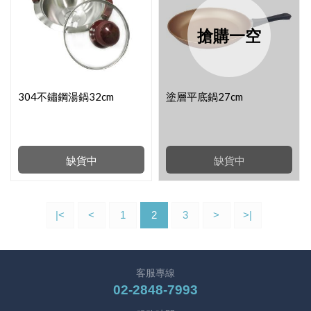
搶購一空
304不鏽鋼湯鍋32cm
塗層平底鍋27cm
缺貨中
缺貨中
|<
<
1
2
3
>
>|
客服專線
02-2848-7993