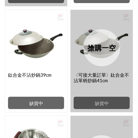
搶購一空
鈦合金不沾炒鍋39cm
〈可接大量訂單〉鈦合金不
沾單柄炒鍋41cm
缺貨中
缺貨中