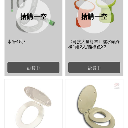
搶購一空
搶購一空
水管4尺7
〈可接大量訂單〉灑水頭綠
橘1組2入/隨機色x2
缺貨中
缺貨中