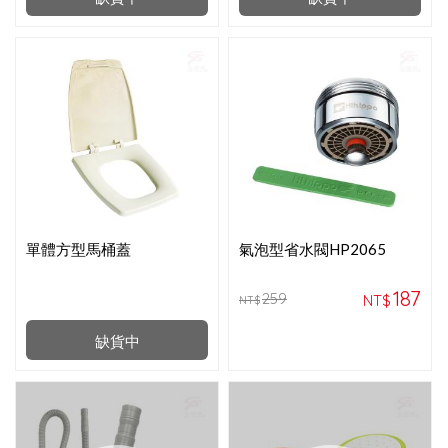
單體方型馬桶蓋
氣泡型省水閥HP2065
187
259
NT$
NT$
缺貨中