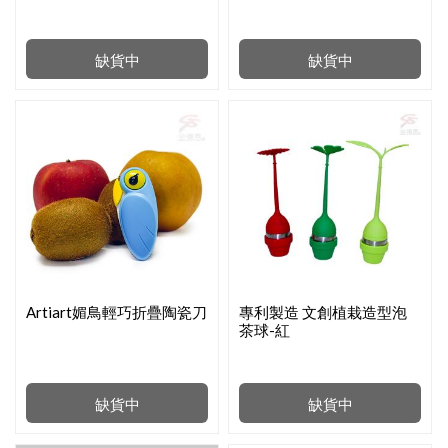
缺貨中
缺貨中
Artiart媚鳥輕巧折疊陶瓷刀
專利製造 文創植栽造型泡
茶球-紅
缺貨中
缺貨中