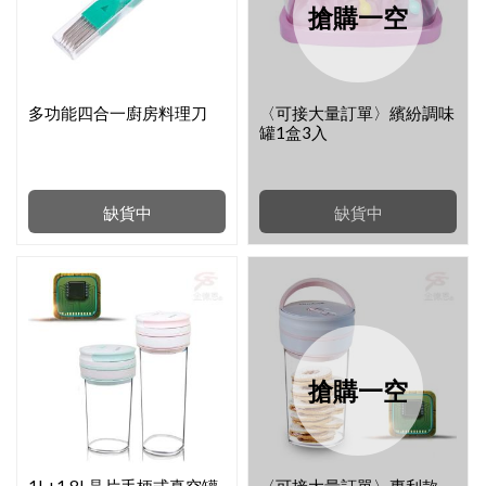
搶購一空
多功能四合一廚房料理刀
〈可接大量訂單〉繽紛調味
罐1盒3入
缺貨中
缺貨中
搶購一空