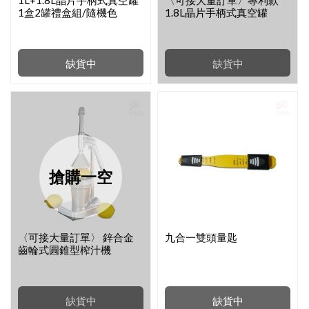
1L+1.8L晶片手柄式真空罐
〈可接大量訂單〉專利款
1盒2罐禮盒組/隨機色
1.8L晶片手柄式真空罐
缺貨中
缺貨中
搶購一空
〈可接大量訂單〉 鋅合金
九合一雙頭量匙
齒輪式圓錐型榨汁機
缺貨中
缺貨中