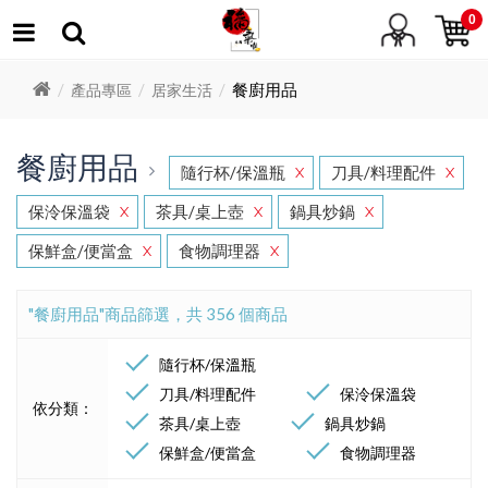
0
餐廚用品
產品專區
居家生活
餐廚用品
隨行杯/保溫瓶
刀具/料理配件
X
X
保泠保溫袋
茶具/桌上壺
鍋具炒鍋
X
X
X
保鮮盒/便當盒
食物調理器
X
X
"餐廚用品"商品篩選，共 356 個商品
隨行杯/保溫瓶
刀具/料理配件
保泠保溫袋
依分類：
茶具/桌上壺
鍋具炒鍋
保鮮盒/便當盒
食物調理器